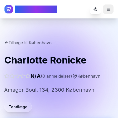
TandlægeListen
🦷
Toggle the
Tilbage til
København
Charlotte Ronicke
N/A
(
0
anmeldelser)
København
Amager Boul. 134, 2300 København
Tandlæge