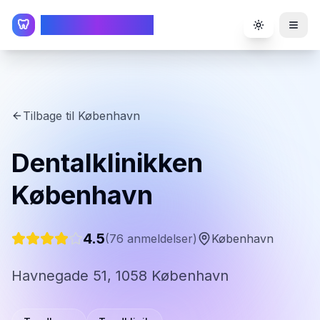
TandlægeListen
🦷
Toggle the
Tilbage til
København
Dentalklinikken
København
4.5
(
76
anmeldelser)
København
Havnegade 51, 1058 København