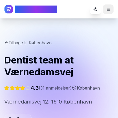
TandlægeListen
🦷
Toggle the
Tilbage til
København
Dentist team at
Værnedamsvej
4.3
(
31
anmeldelser)
København
Værnedamsvej 12, 1610 København