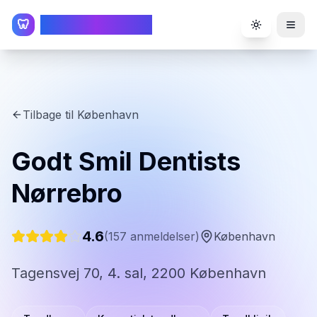
TandlægeListen
🦷
Toggle the
Tilbage til
København
Godt Smil Dentists
Nørrebro
4.6
(
157
anmeldelser)
København
Tagensvej 70, 4. sal, 2200 København