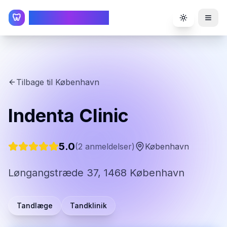
TandlægeListen
🦷
Toggle the
Tilbage til
København
Indenta Clinic
5.0
(
2
anmeldelser)
København
Løngangstræde 37, 1468 København
Tandlæge
Tandklinik