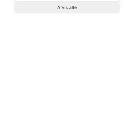
Afvis alle
TandlægeListen
🦷
Danmarks mest komplette oversigt over tandlæger.
Find ratings, åbningstider og kontaktinfo for
tandlægeklinikker i hele landet.