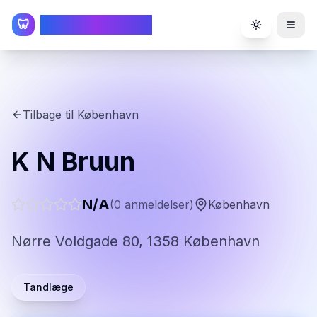
TandlægeListen
🦷
Toggle the
Tilbage til
København
K N Bruun
N/A
(
0
anmeldelser)
København
Nørre Voldgade 80, 1358 København
Tandlæge