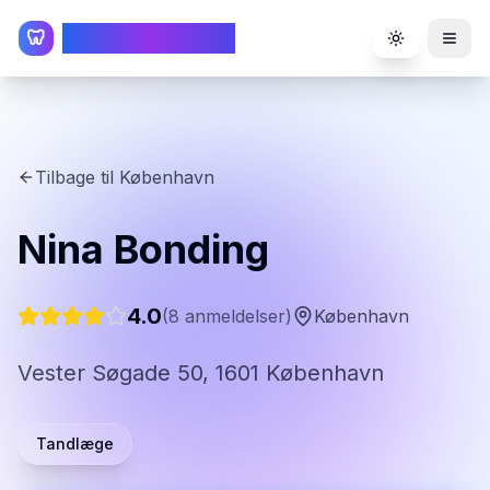
TandlægeListen
🦷
Toggle the
Tilbage til
København
Nina Bonding
4.0
(
8
anmeldelser)
København
Vester Søgade 50, 1601 København
Tandlæge