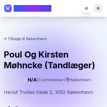
TandlægeListen
🦷
Toggle the
Tilbage til
København
Poul Og Kirsten
Møhncke (Tandlæger)
N/A
(
0
anmeldelser)
København
Herluf Trolles Gade 2, 1052 København