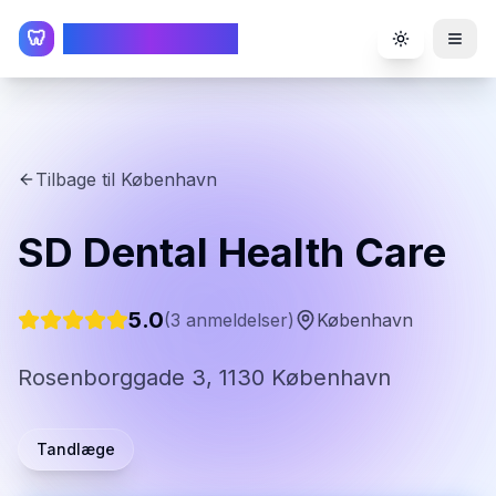
TandlægeListen
🦷
Toggle the
Tilbage til
København
SD Dental Health Care
5.0
(
3
anmeldelser)
København
Rosenborggade 3, 1130 København
Tandlæge