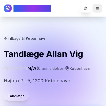
TandlægeListen
🦷
Toggle the
Tilbage til
København
Tandlæge Allan Vig
N/A
(
0
anmeldelser)
København
Højbro Pl. 5, 1200 København
Tandlæge