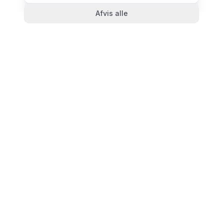
Afvis alle
TandlægeListen
🦷
Danmarks mest komplette oversigt over tandlæger.
Find ratings, åbningstider og kontaktinfo for
tandlægeklinikker i hele landet.