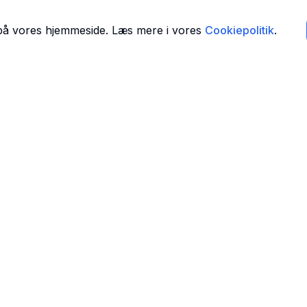
 på vores hjemmeside. Læs mere i vores
Cookiepolitik
.
Navigation
Forside
 i
Find Tandlæger
For Tandlæger
Om Os