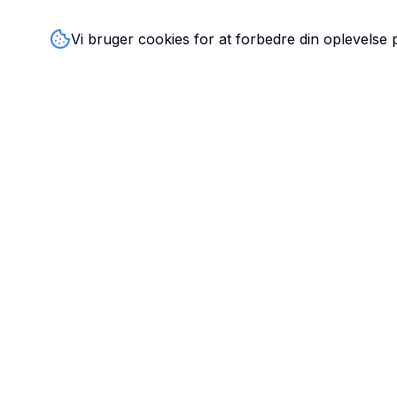
Vi bruger cookies for at forbedre din oplevelse
TandlægeListen
🦷
Danmarks mest komplette oversigt over tandlæger. Find
ratings, åbningstider og kontaktinfo for tandlægeklinikker
hele landet.