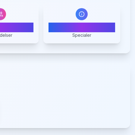
0
1
delser
Specialer