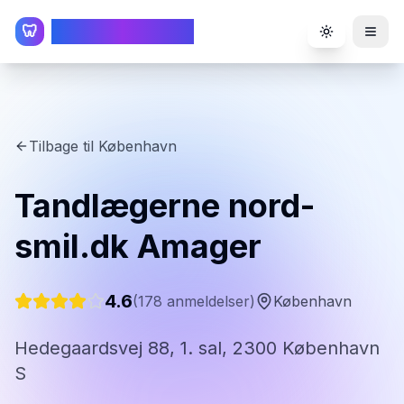
TandlægeListen
🦷
Toggle the
Tilbage til
København
Tandlægerne nord-
smil.dk Amager
4.6
(
178
anmeldelser)
København
Hedegaardsvej 88, 1. sal, 2300 København
S