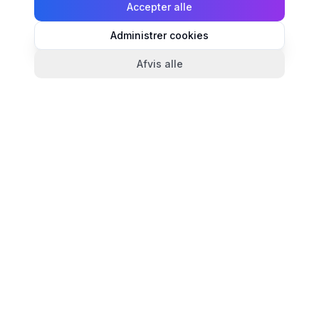
Accepter alle
Administrer cookies
Afvis alle
TandlægeListen
🦷
Danmarks mest komplette oversigt over tandlæger.
Find ratings, åbningstider og kontaktinfo for
tandlægeklinikker i hele landet.