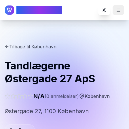
TandlægeListen
🦷
Toggle the
Tilbage til
København
Tandlægerne
Østergade 27 ApS
N/A
(
0
anmeldelser)
København
Østergade 27, 1100 København