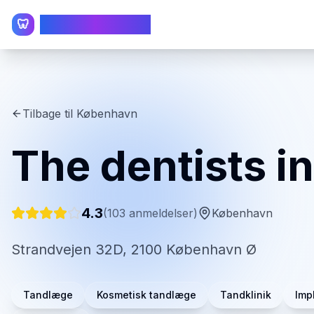
TandlægeListen
🦷
Tilbage til
København
The dentists i
4.3
(
103
anmeldelser)
København
Strandvejen 32D, 2100 København Ø
Tandlæge
Kosmetisk tandlæge
Tandklinik
Imp