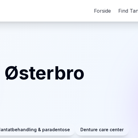
Forside
Find Ta
n Østerbro
lantatbehandling & paradentose
Denture care center