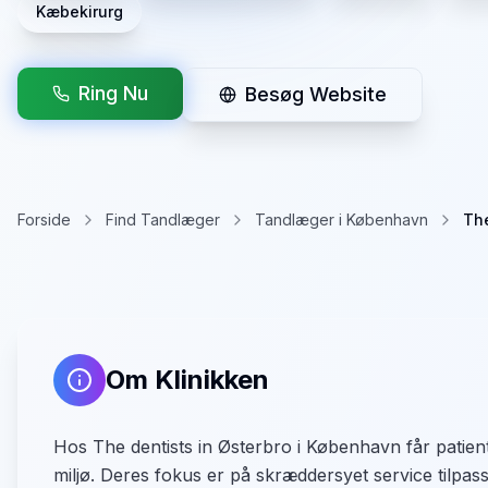
Kæbekirurg
Ring Nu
Besøg Website
Forside
Find Tandlæger
Tandlæger i København
The
Om Klinikken
Hos The dentists in Østerbro i København får patiente
miljø. Deres fokus er på skræddersyet service tilpas