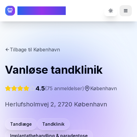
TandlægeListen
🦷
Toggle the
Tilbage til
København
Vanløse tandklinik
4.5
(
75
anmeldelser)
København
Herlufsholmvej 2, 2720 København
Tandlæge
Tandklinik
Implantatbehandling & paradentose