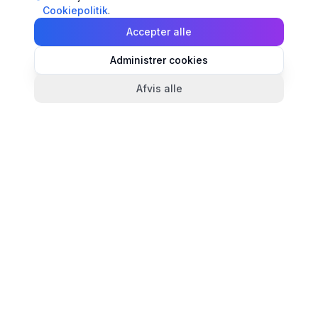
Cookiepolitik
.
Accepter alle
Administrer cookies
Afvis alle
TandlægeListen
🦷
Danmarks mest komplette oversigt over tandlæger.
Find ratings, åbningstider og kontaktinfo for