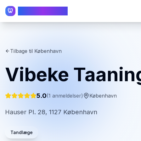
TandlægeListen
🦷
Tilbage til
København
Vibeke Taanin
5.0
(
1
anmeldelser)
København
Hauser Pl. 28, 1127 København
Tandlæge