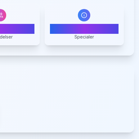
1
1
delser
Specialer