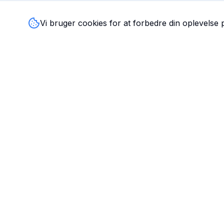
Vi bruger cookies for at forbedre din oplevelse
TandlægeListen
🦷
Danmarks mest komplette oversigt over tandlæger. Find
ratings, åbningstider og kontaktinfo for tandlægeklinikker
hele landet.