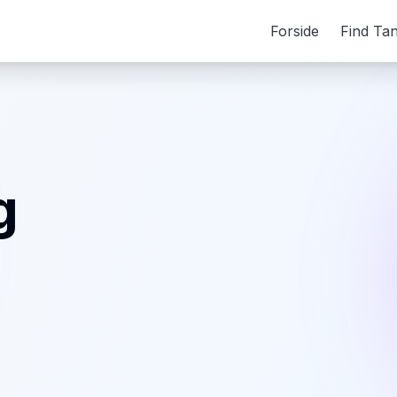
Forside
Find Ta
g