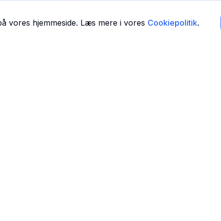
 på vores hjemmeside. Læs mere i vores
Cookiepolitik
.
Navigation
Forside
 i
Find Tandlæger
For Tandlæger
Om Os