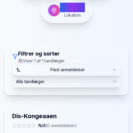
Lintrup
Lokation
Filtrer og sorter
Viser
1
af
1
tandlæger
Flest anmeldelser
Alle tandlæger
Dis-Kongeaaen
N/A
(
0
anmeldelser)