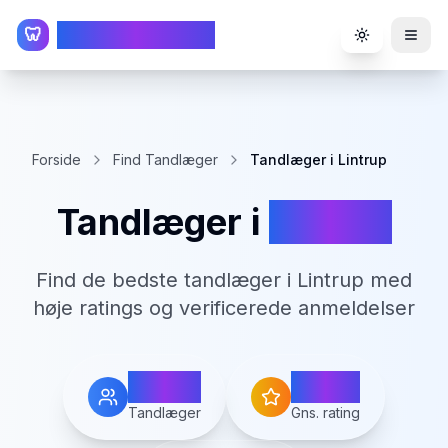
TandlægeListen
🦷
Toggle the
Forside
Find Tandlæger
Tandlæger i Lintrup
Tandlæger i
Lintrup
Find de bedste tandlæger i
Lintrup
med
høje ratings og verificerede anmeldelser
1
0.0
Tandlæger
Gns. rating