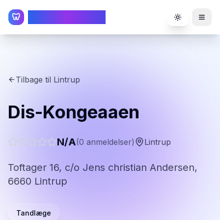
TandlægeListen
🦷
Toggle the
Tilbage til
Lintrup
Dis-Kongeaaen
N/A
(
0
anmeldelser)
Lintrup
Toftager 16, c/o Jens christian Andersen,
6660 Lintrup
Tandlæge