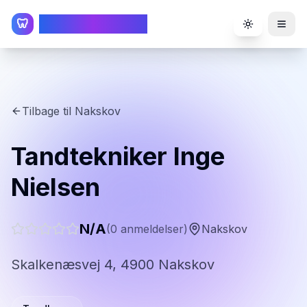
TandlægeListen
🦷
Toggle the
Tilbage til
Nakskov
Tandtekniker Inge
Nielsen
N/A
(
0
anmeldelser)
Nakskov
Skalkenæsvej 4, 4900 Nakskov