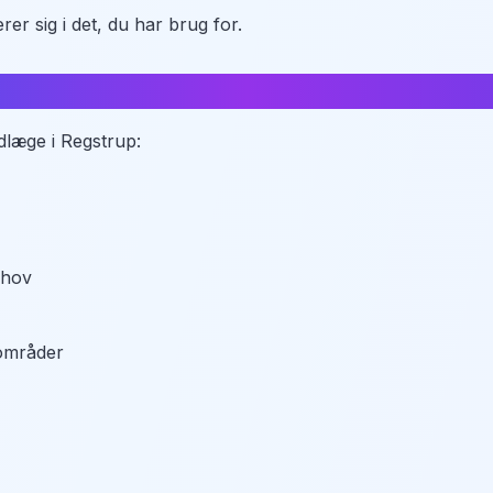
erer sig i det, du har brug for.
å?
dlæge i Regstrup:
ehov
områder