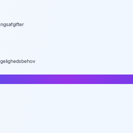
gsafgifter
ængelighedsbehov