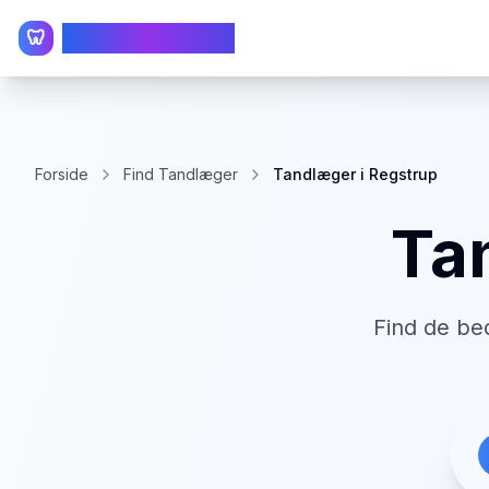
TandlægeListen
🦷
Forside
Find Tandlæger
Tandlæger i Regstrup
Ta
Find de be