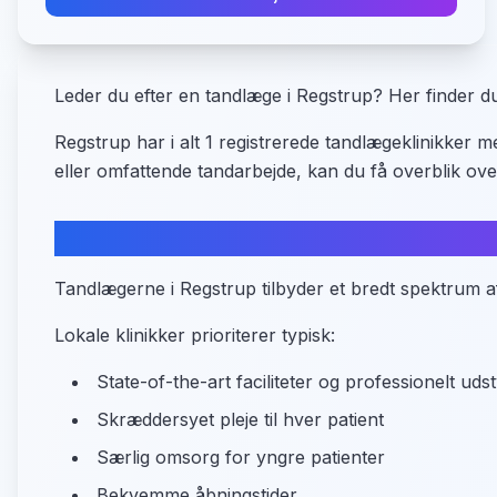
Leder du efter en tandlæge i Regstrup? Her finder d
Regstrup har i alt 1 registrerede tandlægeklinikker
eller omfattende tandarbejde, kan du få overblik ov
Hvad tilbyder Regstrup inden for 
Tandlægerne i Regstrup tilbyder et bredt spektrum af
Lokale klinikker prioriterer typisk:
State-of-the-art faciliteter og professionelt uds
Skræddersyet pleje til hver patient
Særlig omsorg for yngre patienter
Bekvemme åbningstider