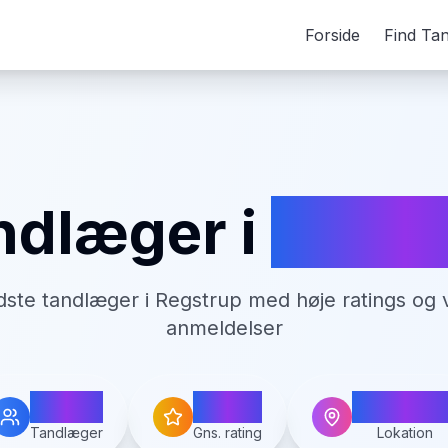
Forside
Find Ta
ndlæger i
Regst
dste tandlæger i
Regstrup
med høje ratings og v
anmeldelser
1
0.0
Regstru
Tandlæger
Gns. rating
Lokation