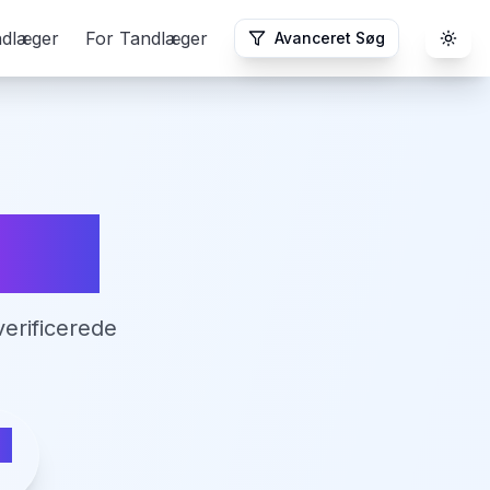
ndlæger
For Tandlæger
Avanceret Søg
Togg
rup
erificerede
p