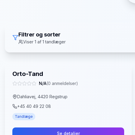
Filtrer og sorter
Viser
1
af
1
tandlæger
Orto-Tand
N/A
(
0
anmeldelser)
Dahliavej, 4420 Regstrup
+45 40 49 22 08
Tandlæge
Se detaljer