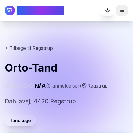
TandlægeListen
🦷
Toggle the
Tilbage til
Regstrup
Orto-Tand
N/A
(
0
anmeldelser)
Regstrup
Dahliavej, 4420 Regstrup
Tandlæge