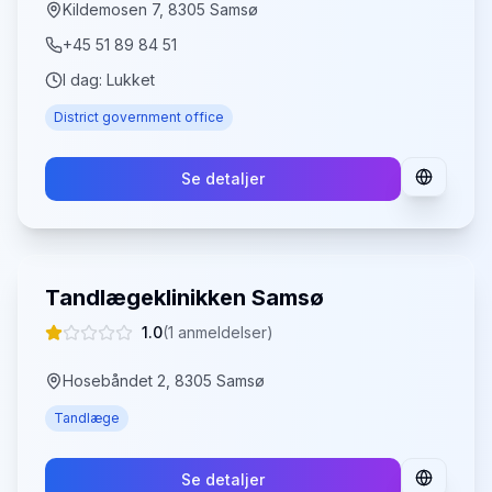
Kildemosen 7, 8305 Samsø
+45 51 89 84 51
I dag:
Lukket
District government office
Se detaljer
Tandlægeklinikken Samsø
1.0
(
1
anmeldelser)
Hosebåndet 2, 8305 Samsø
Tandlæge
Se detaljer