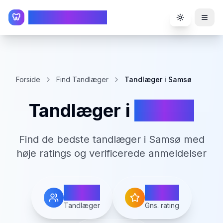
TandlægeListen
🦷
Toggle the
Forside
Find Tandlæger
Tandlæger i Samsø
Tandlæger i
Samsø
Find de bedste tandlæger i
Samsø
med
høje ratings og verificerede anmeldelser
5
4.1
Tandlæger
Gns. rating