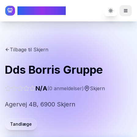
TandlægeListen
🦷
Toggle the
Tilbage til
Skjern
Dds Borris Gruppe
N/A
(
0
anmeldelser)
Skjern
Agervej 4B, 6900 Skjern
Tandlæge