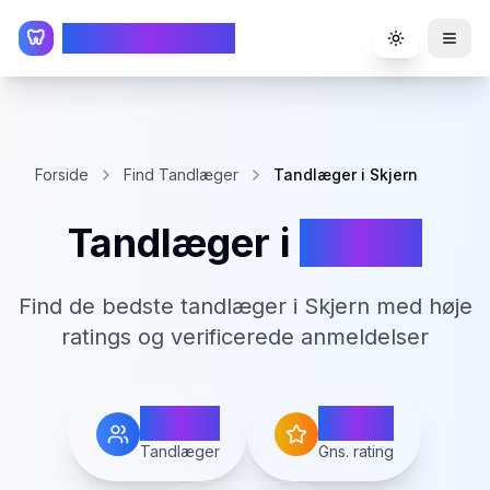
TandlægeListen
🦷
Toggle the
Forside
Find Tandlæger
Tandlæger i Skjern
Tandlæger i
Skjern
Find de bedste tandlæger i
Skjern
med høje
ratings og verificerede anmeldelser
7
3.7
Tandlæger
Gns. rating