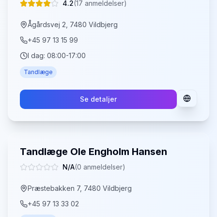
4.2
(
17
anmeldelser)
Ågårdsvej 2, 7480 Vildbjerg
+45 97 13 15 99
I dag:
08:00-17:00
Tandlæge
Se detaljer
Tandlæge Ole Engholm Hansen
N/A
(
0
anmeldelser)
Præstebakken 7, 7480 Vildbjerg
+45 97 13 33 02