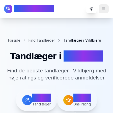
TandlægeListen
🦷
Toggle the
Forside
Find Tandlæger
Tandlæger i Vildbjerg
Tandlæger i
Vildbjerg
Find de bedste tandlæger i
Vildbjerg
med
høje ratings og verificerede anmeldelser
2
4.2
Tandlæger
Gns. rating