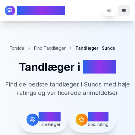
TandlægeListen
🦷
Toggle the
Forside
Find Tandlæger
Tandlæger i Sunds
Tandlæger i
Sunds
Find de bedste tandlæger i
Sunds
med høje
ratings og verificerede anmeldelser
1
4.6
Tandlæger
Gns. rating