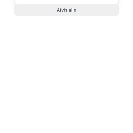
Afvis alle
TandlægeListen
🦷
Danmarks mest komplette oversigt over tandlæger.
Find ratings, åbningstider og kontaktinfo for
tandlægeklinikker i hele landet.