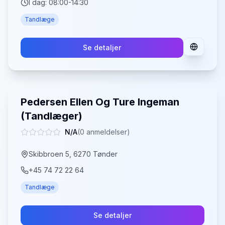
I dag:
08:00-14:30
Tandlæge
Se detaljer
Pedersen Ellen Og Ture Ingeman
(Tandlæger)
N/A
(
0
anmeldelser)
Skibbroen 5, 6270 Tønder
+45 74 72 22 64
Tandlæge
Se detaljer