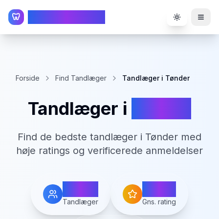
TandlægeListen
🦷
Toggle the
Forside
Find Tandlæger
Tandlæger i Tønder
Tandlæger i
Tønder
Find de bedste tandlæger i
Tønder
med
høje ratings og verificerede anmeldelser
5
4.0
Tandlæger
Gns. rating