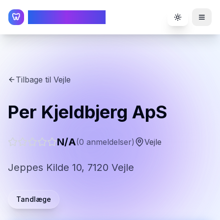
TandlægeListen
🦷
Toggle the
Tilbage til
Vejle
Per Kjeldbjerg ApS
N/A
(
0
anmeldelser)
Vejle
Jeppes Kilde 10, 7120 Vejle
Tandlæge