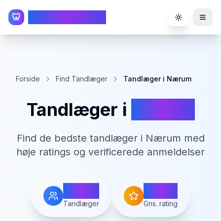
TandlægeListen
🦷
Toggle the
Forside
Find Tandlæger
Tandlæger i Nærum
Tandlæger i
Nærum
Find de bedste tandlæger i
Nærum
med
høje ratings og verificerede anmeldelser
4
3.3
Tandlæger
Gns. rating