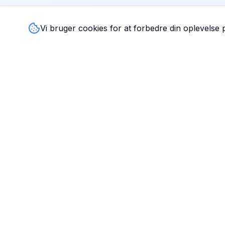
Vi bruger cookies for at forbedre din oplevelse
TandlægeListen
🦷
Danmarks mest komplette oversigt over tandlæger. Find
ratings, åbningstider og kontaktinfo for tandlægeklinikker
hele landet.