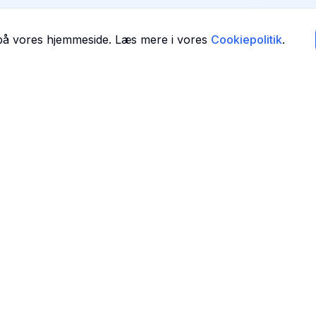
 på vores hjemmeside. Læs mere i vores
Cookiepolitik
.
Navigation
Forside
 i
Find Tandlæger
For Tandlæger
Om Os