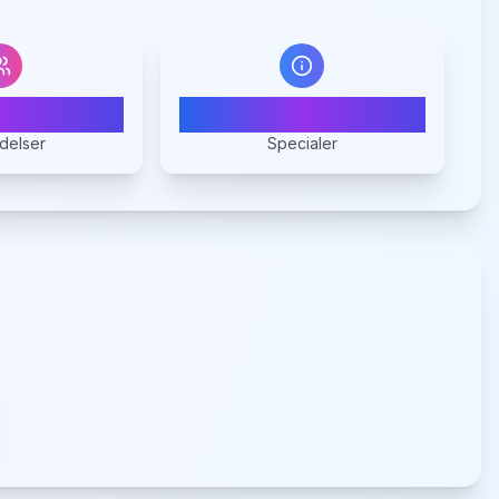
0
1
delser
Specialer