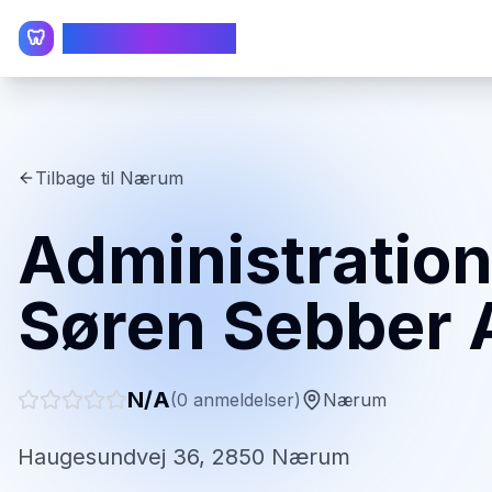
TandlægeListen
🦷
Tilbage til
Nærum
Administratio
Søren Sebber
N/A
(
0
anmeldelser)
Nærum
Haugesundvej 36, 2850 Nærum