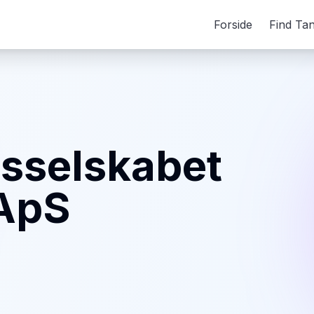
Forside
Find Ta
nsselskabet
 ApS