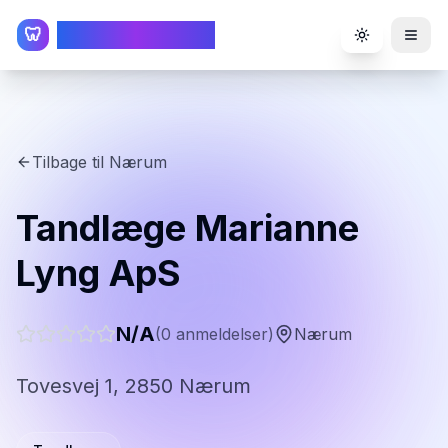
TandlægeListen
🦷
Toggle the
Tilbage til
Nærum
Tandlæge Marianne
Lyng ApS
N/A
(
0
anmeldelser)
Nærum
Tovesvej 1, 2850 Nærum