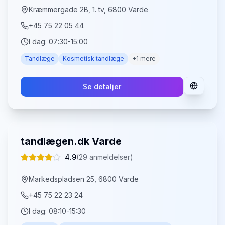
Kræmmergade 2B, 1. tv, 6800 Varde
+45 75 22 05 44
I dag:
07:30-15:00
Tandlæge
Kosmetisk tandlæge
+
1
mere
Se detaljer
tandlægen.dk Varde
4.9
(
29
anmeldelser)
Markedspladsen 25, 6800 Varde
+45 75 22 23 24
I dag:
08:10-15:30