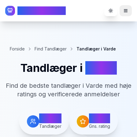
TandlægeListen
🦷
Toggle the
Forside
Find Tandlæger
Tandlæger i Varde
Tandlæger i
Varde
Find de bedste tandlæger i
Varde
med høje
ratings og verificerede anmeldelser
10
4.0
Tandlæger
Gns. rating