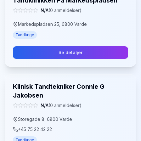
Tandklinikken På Markedspladsen
N/A
(
0
anmeldelser)
Markedspladsen 25, 6800 Varde
Tandlæge
Se detaljer
Klinisk Tandtekniker Connie G
Jakobsen
N/A
(
0
anmeldelser)
Storegade 8, 6800 Varde
+45 75 22 42 22
Tandlæge