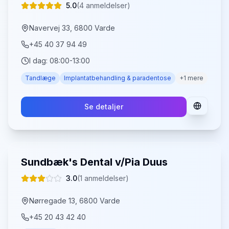
5.0
(
4
anmeldelser)
Navervej 33, 6800 Varde
+45 40 37 94 49
I dag:
08:00-13:00
Tandlæge
Implantatbehandling & paradentose
+
1
mere
Se detaljer
Sundbæk's Dental v/Pia Duus
3.0
(
1
anmeldelser)
Nørregade 13, 6800 Varde
+45 20 43 42 40