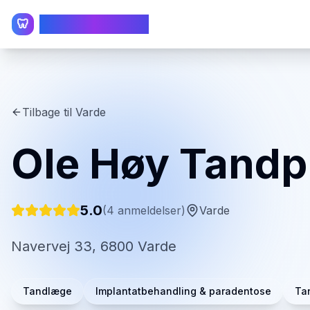
TandlægeListen
🦷
Tilbage til
Varde
Ole Høy Tandp
5.0
(
4
anmeldelser)
Varde
Navervej 33, 6800 Varde
Tandlæge
Implantatbehandling & paradentose
Tan