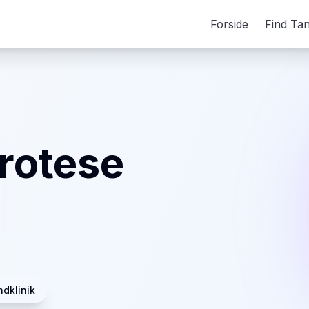
Forside
Find Ta
rotese
dklinik