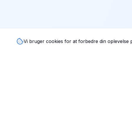
Vi bruger cookies for at forbedre din oplevelse
TandlægeListen
🦷
Danmarks mest komplette oversigt over tandlæger. Find