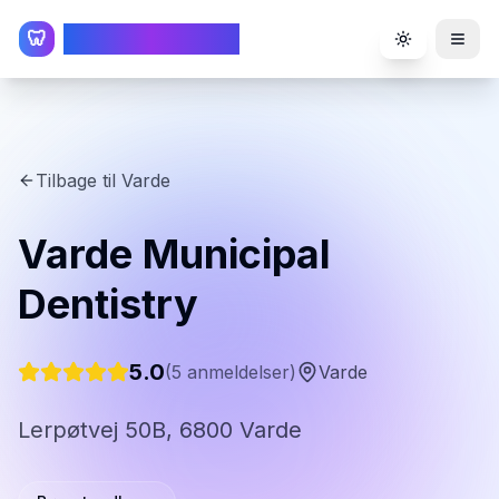
TandlægeListen
🦷
Toggle the
Tilbage til
Varde
Varde Municipal
Dentistry
5.0
(
5
anmeldelser)
Varde
Lerpøtvej 50B, 6800 Varde